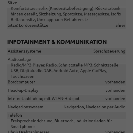
Sitze
Komfortsitze, Isofix (Kindersitzbefestigung), Rücksitzbank
hinten geteilt, Sitzheizung, Sportsitze, Massagesitze, Isofix
Beifahrersitz, Umklappbarer Beifahrersitz
Sitze: Lordosenstütze
Fahrer
INFOTAINMENT & KOMMUNIKATION
Assistenzsysteme
Sprachsteuerung
Audioanlage
Radio/MP3-Player, Radio, Schnittstelle MP3, Schnittstelle
USB, Digitalradio DAB, Android Auto, Apple CarPlay,
Touchscreen
Bordcomputer
vorhanden
Head-up-Display
vorhanden
Internetanbindung mit WLAN-Hotspot
vorhanden
Navigationssystem
Navigation, Navigation per Audio
Telefon
Freisprecheinrichtung, Bluetooth, Induktionsladen für
Smartphones
Uhr & Drehzahlmesser
vorhanden