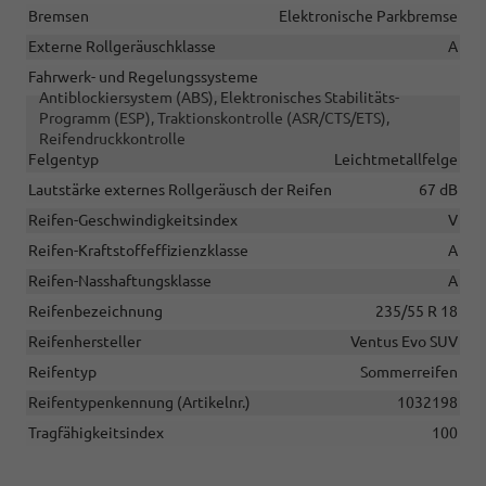
Bremsen
Elektronische Parkbremse
Externe Rollgeräuschklasse
A
Fahrwerk- und Regelungssysteme
Antiblockiersystem (ABS), Elektronisches Stabilitäts-
Programm (ESP), Traktionskontrolle (ASR/CTS/ETS),
Reifendruckkontrolle
Felgentyp
Leichtmetallfelge
Lautstärke externes Rollgeräusch der Reifen
67 dB
Reifen-Geschwindigkeitsindex
V
Reifen-Kraftstoffeffizienzklasse
A
Reifen-Nasshaftungsklasse
A
Reifenbezeichnung
235/55 R 18
Reifenhersteller
Ventus Evo SUV
Reifentyp
Sommerreifen
Reifentypenkennung (Artikelnr.)
1032198
Tragfähigkeitsindex
100