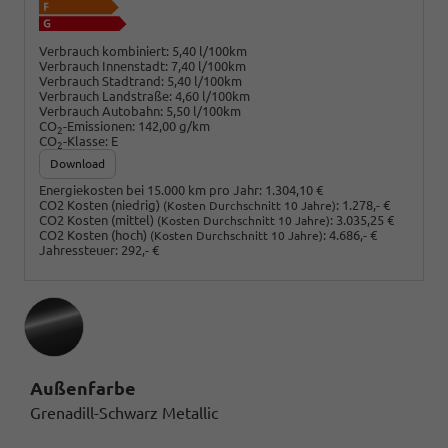
Verbrauch kombiniert:
5,40 l/100km
Verbrauch Innenstadt:
7,40 l/100km
Verbrauch Stadtrand:
5,40 l/100km
Verbrauch Landstraße:
4,60 l/100km
Verbrauch Autobahn:
5,50 l/100km
CO
-Emissionen:
142,00 g/km
2
CO
-Klasse:
E
2
Download
Energiekosten bei 15.000 km pro Jahr:
1.304,10 €
CO2 Kosten (niedrig)
:
1.278,- €
(Kosten Durchschnitt 10 Jahre)
CO2 Kosten (mittel)
:
3.035,25 €
(Kosten Durchschnitt 10 Jahre)
CO2 Kosten (hoch)
:
4.686,- €
(Kosten Durchschnitt 10 Jahre)
Jahressteuer:
292,- €
Außenfarbe
Grenadill-Schwarz Metallic