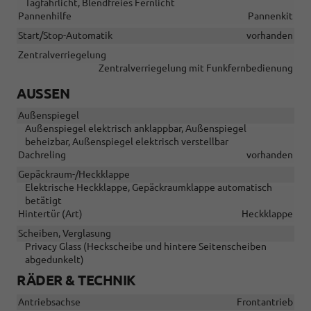
Tagfahrlicht, Blendfreies Fernlicht
Pannenhilfe
Pannenkit
Start/Stop-Automatik
vorhanden
Zentralverriegelung
Zentralverriegelung mit Funkfernbedienung
AUSSEN
Außenspiegel
Außenspiegel elektrisch anklappbar, Außenspiegel
beheizbar, Außenspiegel elektrisch verstellbar
Dachreling
vorhanden
Gepäckraum-/Heckklappe
Elektrische Heckklappe, Gepäckraumklappe automatisch
betätigt
Hintertür (Art)
Heckklappe
Scheiben, Verglasung
Privacy Glass (Heckscheibe und hintere Seitenscheiben
abgedunkelt)
RÄDER & TECHNIK
Antriebsachse
Frontantrieb