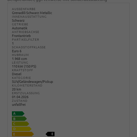
AUSSENFARBE
Grenadill-Schwarz Metallic
INNENAUSSTATTUNG
Schwarz
GETRIEBE
Automatik
ANTRIEBSACHSE
Frontantrieb
PARTIKELFILTER
1
SCHADSTOFFKLASSE
Euro 6
HUBRAUM
1.968 ccm
LEISTUNG
110 kW (150 PS)
KRAFTSTOFF
Diesel
KATEGORIE
SUV/Geländewagen/Pickup
KILOMETERSTAND
20 km
ERSTZULASSUNG
01.04.2026
ZUSTAND
unfallfrei