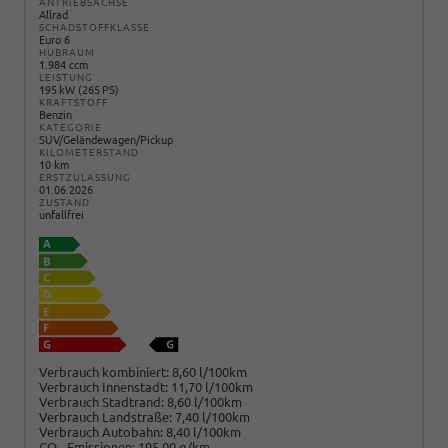
ANTRIEBSACHSE
Allrad
SCHADSTOFFKLASSE
Euro 6
HUBRAUM
1.984 ccm
LEISTUNG
195 kW (265 PS)
KRAFTSTOFF
Benzin
KATEGORIE
SUV/Geländewagen/Pickup
KILOMETERSTAND
10 km
ERSTZULASSUNG
01.06.2026
ZUSTAND
unfallfrei
Verbrauch kombiniert:
8,60 l/100km
Verbrauch Innenstadt:
11,70 l/100km
Verbrauch Stadtrand:
8,60 l/100km
Verbrauch Landstraße:
7,40 l/100km
Verbrauch Autobahn:
8,40 l/100km
CO
-Emissionen:
195,00 g/km