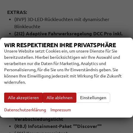
EXTRAS:
(8VP) 3D-LED-Rückleuchten mit dynamischer
Blinkleuchte
(2I2) Adaptive Fahrwerksregelung DCC Pro inkl.
Fahrprofilauswahl
WIR RESPEKTIEREN IHRE PRIVATSPHÄRE
(EM3) Aufmerksamkeits- und Müdigkeitswarnung
Unsere Website setzt Cookies ein, um unsere Dienste für Sie
mit Fahrerbeobachtungskamera
bereitzustellen. Hierbei berücksichtigen wir Ihre Auswahl und
(6FJ) Außenspiegelgehäuse schwarz
verarbeiten nur die Daten für Marketing, Analytics und
(UG5) Berganfahr- und Bergabfahrassistent
Personalisierung, für die Sie uns Ihr Einverständnis geben. Sie
können Ihre Einwilligung jederzeit mit Wirkung für die Zukunft
(3S2) Dachreling schwarz
widerrufen.
(WBR) Design-Paket ""Black Style""
(8G7) Dynamischer Fernlichtassistent ""Dynamic
Light Assist""
Alle akzeptieren
Alle ablehnen
Einstellungen
(8IV) IQ.LIGHT - HD-Matrix-Scheinwerfer mit
Datenschutzerklärung
Impressum
Schlechtwetterlicht, Begrüßungs- und
Verabschiedungslicht
(RBJ) Infotainment-Paket ""Discover""