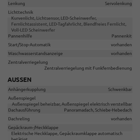
Lenkung
Servolenkung
Lichttechnik
Kurvenlicht, Lichtsensor, LED-Scheinwerfer,
Fernlichtassistent, LED-Tagfahrlicht, Blendfreies Fernlicht,
Voll-LED Scheinwerfer
Pannenhilfe
Pannenkit
Start/Stop-Automatik
vorhanden
Waschwasserstandsanzeige
vorhanden
Zentralverriegelung
Zentralverriegelung mit Funkfernbedienung
AUSSEN
Anhängerkupplung
Schwenkbar
Außenspiegel
Außenspiegel beheizbar, Außenspiegel elektrisch verstellbar
Dachausführung
Panoramadach, Schiebe-Hebedach
Dachreling
vorhanden
Gepäckraum-/Heckklappe
Elektrische Heckklappe, Gepäckraumklappe automatisch
betätigt