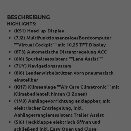
BESCHREIBUNG
HIGHLIGHTS:
(KS1) Head-up-Display
(7J2) Multifunktionsanzeige/Bordcomputer
""Virtual Cockpit"" mit 10,25 TFT Display
(8T3) Automatische Distanzregelung ACC
(6I6) Spurhalteassistent ""Lane Assist""
(7UY) Navigationssystem
(8I6) Lendenwirbelstützen vorn pneumatisch
einstellbar
(KH7) Klimaanlage ""Air Care Climatronic"" mit
Klimabedienteil hinten (3 Zonen)
(1M9) Anhängevorrichtung anklappbar, mit
elektrischer Entriegelung, inkl.
Anhängerrangierassistent Trailer Assist
(5I6) Heckklappe elektrisch öffnen und
schließend inkl. Easy Open und Close