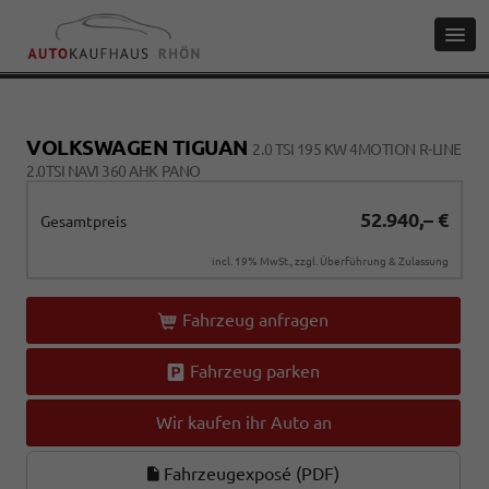
VOLKSWAGEN TIGUAN
2.0 TSI 195 KW 4MOTION R-LINE
2.0TSI NAVI 360 AHK PANO
52.940,– €
Gesamtpreis
incl. 19% MwSt., zzgl. Überführung & Zulassung
Fahrzeug anfragen
Fahrzeug parken
Wir kaufen ihr Auto an
Fahrzeugexposé (PDF)