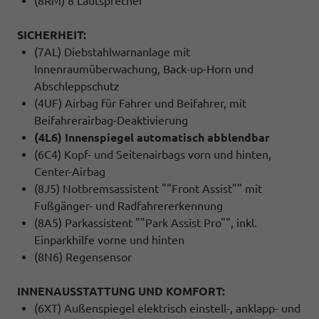
(8RM) 8 Lautsprecher
SICHERHEIT:
(7AL) Diebstahlwarnanlage mit
Innenraumüberwachung, Back-up-Horn und
Abschleppschutz
(4UF) Airbag für Fahrer und Beifahrer, mit
Beifahrerairbag-Deaktivierung
(4L6) Innenspiegel automatisch abblendbar
(6C4) Kopf- und Seitenairbags vorn und hinten,
Center-Airbag
(8J5) Notbremsassistent ""Front Assist"" mit
Fußgänger- und Radfahrererkennung
(8A5) Parkassistent ""Park Assist Pro"", inkl.
Einparkhilfe vorne und hinten
(8N6) Regensensor
INNENAUSSTATTUNG UND KOMFORT:
(6XT) Außenspiegel elektrisch einstell-, anklapp- und