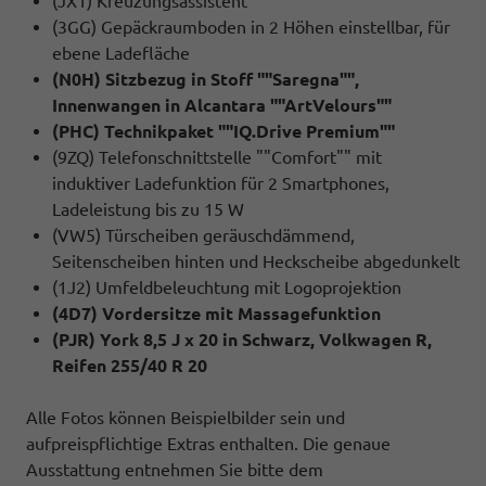
(JX1) Kreuzungsassistent
(3GG) Gepäckraumboden in 2 Höhen einstellbar, für
ebene Ladefläche
(N0H) Sitzbezug in Stoff ""Saregna"",
Innenwangen in Alcantara ""ArtVelours""
(PHC) Technikpaket ""IQ.Drive Premium""
(9ZQ) Telefonschnittstelle ""Comfort"" mit
induktiver Ladefunktion für 2 Smartphones,
Ladeleistung bis zu 15 W
(VW5) Türscheiben geräuschdämmend,
Seitenscheiben hinten und Heckscheibe abgedunkelt
(1J2) Umfeldbeleuchtung mit Logoprojektion
(4D7) Vordersitze mit Massagefunktion
(PJR) York 8,5 J x 20 in Schwarz, Volkwagen R,
Reifen 255/40 R 20
Alle Fotos können Beispielbilder sein und
aufpreispflichtige Extras enthalten. Die genaue
Ausstattung entnehmen Sie bitte dem