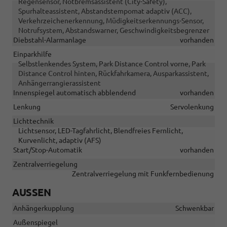
Regensensor, Notbremsassistent (City-Safety),
Spurhalteassistent, Abstandstempomat adaptiv (ACC),
Verkehrzeichenerkennung, Müdigkeitserkennungs-Sensor,
Notrufsystem, Abstandswarner, Geschwindigkeitsbegrenzer
Diebstahl-Alarmanlage
vorhanden
Einparkhilfe
Selbstlenkendes System, Park Distance Control vorne, Park
Distance Control hinten, Rückfahrkamera, Ausparkassistent,
Anhängerrangierassistent
Innenspiegel automatisch abblendend
vorhanden
Lenkung
Servolenkung
Lichttechnik
Lichtsensor, LED-Tagfahrlicht, Blendfreies Fernlicht,
Kurvenlicht, adaptiv (AFS)
Start/Stop-Automatik
vorhanden
Zentralverriegelung
Zentralverriegelung mit Funkfernbedienung
AUSSEN
Anhängerkupplung
Schwenkbar
Außenspiegel