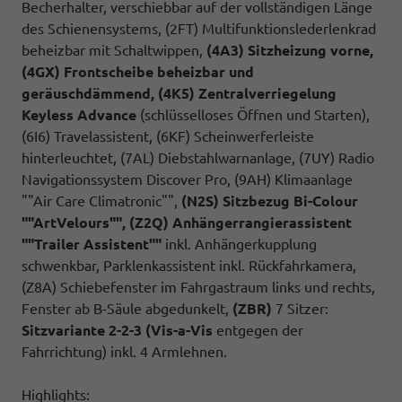
Becherhalter, verschiebbar auf der vollständigen Länge
des Schienensystems, (2FT) Multifunktionslederlenkrad
beheizbar mit Schaltwippen,
(4A3) Sitzheizung vorne,
(4GX) Frontscheibe beheizbar und
geräuschdämmend,
(4K5) Zentralverriegelung
Keyless Advance
(schlüsselloses Öffnen und Starten),
(6I6) Travelassistent, (6KF) Scheinwerferleiste
hinterleuchtet, (7AL) Diebstahlwarnanlage, (7UY) Radio
Navigationssystem Discover Pro, (9AH) Klimaanlage
""Air Care Climatronic"",
(N2S) Sitzbezug Bi-Colour
""ArtVelours"", (Z2Q) Anhängerrangierassistent
""Trailer Assistent""
inkl. Anhängerkupplung
schwenkbar, Parklenkassistent inkl. Rückfahrkamera,
(Z8A) Schiebefenster im Fahrgastraum links und rechts,
Fenster ab B-Säule abgedunkelt,
(ZBR)
7 Sitzer:
Sitzvariante 2-2-3 (Vis-a-Vis
entgegen der
Fahrrichtung) inkl. 4 Armlehnen.
Highlights: