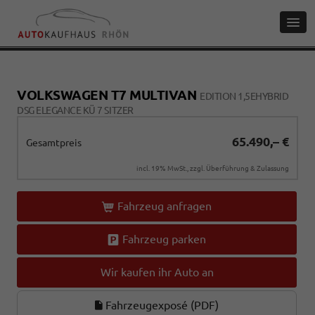
VOLKSWAGEN T7 MULTIVAN
EDITION 1,5EHYBRID
DSG ELEGANCE KÜ 7 SITZER
65.490,– €
Gesamtpreis
incl. 19% MwSt., zzgl. Überführung & Zulassung
Fahrzeug anfragen
Fahrzeug parken
Wir kaufen ihr Auto an
Fahrzeugexposé (PDF)