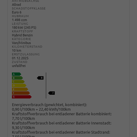
ANTRIEBSACHSE
Allrad
SCHADSTOFFKLASSE
Euro 6
HUBRAUM
1.498 ccm
LEISTUNG
180 kW (245 PS)
KRAFTSTOFF
Hybrid Benzin
KATEGORIE
Van/Minibus
KILOMETERSTAND
10 km
ERSTZULASSUNG
01.12.2025
ZUSTAND
unfallfrei
Energieverbrauch (gewichtet, kombiniert):
0,90 l/100km + 22,40 kWh/100km
Kraftstoffverbrauch bei entladener Batterie kombiniert:
7,70 l/100km
Kraftstoffverbrauch bei entladener Batterie Innenstadt:
9,30 l/100km
Kraftstoffverbrauch bei entladener Batterie Stadtrand:
7,50 l/100km