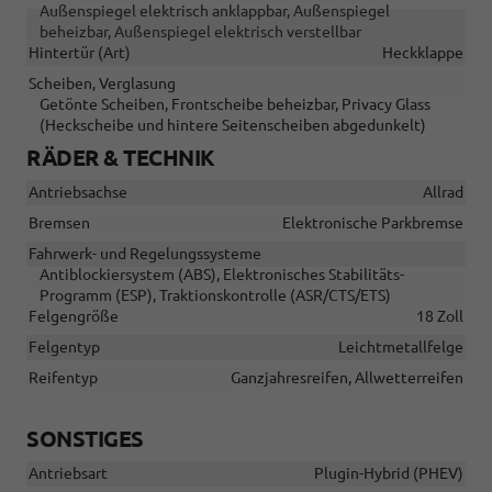
Außenspiegel elektrisch anklappbar, Außenspiegel
beheizbar, Außenspiegel elektrisch verstellbar
Hintertür (Art)
Heckklappe
Scheiben, Verglasung
Getönte Scheiben, Frontscheibe beheizbar, Privacy Glass
(Heckscheibe und hintere Seitenscheiben abgedunkelt)
RÄDER & TECHNIK
Antriebsachse
Allrad
Bremsen
Elektronische Parkbremse
Fahrwerk- und Regelungssysteme
Antiblockiersystem (ABS), Elektronisches Stabilitäts-
Programm (ESP), Traktionskontrolle (ASR/CTS/ETS)
Felgengröße
18 Zoll
Felgentyp
Leichtmetallfelge
Reifentyp
Ganzjahresreifen, Allwetterreifen
SONSTIGES
Antriebsart
Plugin-Hybrid (PHEV)