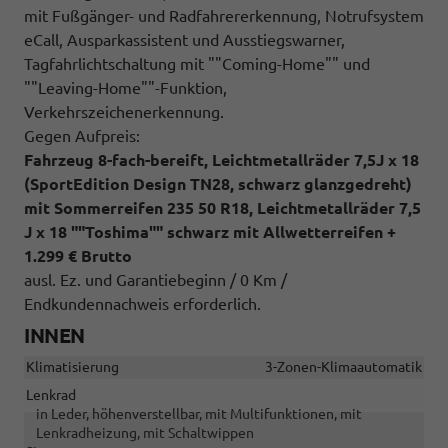
mit Fußgänger- und Radfahrererkennung, Notrufsystem
eCall, Ausparkassistent und Ausstiegswarner,
Tagfahrlichtschaltung mit ""Coming-Home"" und
""Leaving-Home""-Funktion,
Verkehrszeichenerkennung.
Gegen Aufpreis:
Fahrzeug 8-fach-bereift, Leichtmetallräder 7,5J x 18
(SportEdition Design TN28, schwarz glanzgedreht)
mit Sommerreifen 235 50 R18, Leichtmetallräder 7,5
J x 18 ""Toshima"" schwarz mit Allwetterreifen +
1.299 € Brutto
ausl. Ez. und Garantiebeginn / 0 Km /
Endkundennachweis erforderlich.
INNEN
Klimatisierung
3-Zonen-Klimaautomatik
Lenkrad
in Leder, höhenverstellbar, mit Multifunktionen, mit
Lenkradheizung, mit Schaltwippen