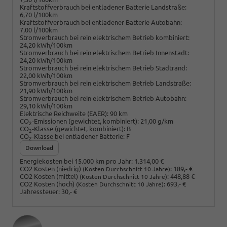
Kraftstoffverbrauch bei entladener Batterie Landstraße:
6,70 l/100km
Kraftstoffverbrauch bei entladener Batterie Autobahn:
7,00 l/100km
Stromverbrauch bei rein elektrischem Betrieb kombiniert:
24,20 kWh/100km
Stromverbrauch bei rein elektrischem Betrieb Innenstadt:
24,20 kWh/100km
Stromverbrauch bei rein elektrischem Betrieb Stadtrand:
22,00 kWh/100km
Stromverbrauch bei rein elektrischem Betrieb Landstraße:
21,90 kWh/100km
Stromverbrauch bei rein elektrischem Betrieb Autobahn:
29,10 kWh/100km
Elektrische Reichweite (EAER):
90 km
CO
-Emissionen (gewichtet, kombiniert):
21,00 g/km
2
CO
-Klasse (gewichtet, kombiniert):
B
2
CO
-Klasse bei entladener Batterie:
F
2
Download
Energiekosten bei 15.000 km pro Jahr:
1.314,00 €
CO2 Kosten (niedrig)
:
189,- €
(Kosten Durchschnitt 10 Jahre)
CO2 Kosten (mittel)
:
448,88 €
(Kosten Durchschnitt 10 Jahre)
CO2 Kosten (hoch)
:
693,- €
(Kosten Durchschnitt 10 Jahre)
Jahressteuer:
30,- €